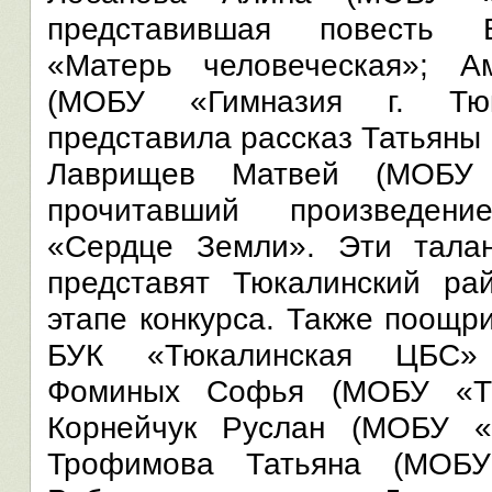
представившая повесть В
«Матерь человеческая»; А
(МОБУ «Гимназия г. Тюка
представила рассказ Татьяны
Лаврищев Матвей (МОБУ 
прочитавший произведен
«Сердце Земли». Эти тала
представят Тюкалинский ра
этапе конкурса. Также поощр
БУК «Тюкалинская ЦБС»
Фоминых Софья (МОБУ «Тю
Корнейчук Руслан (МОБУ «
Трофимова Татьяна (МОБУ