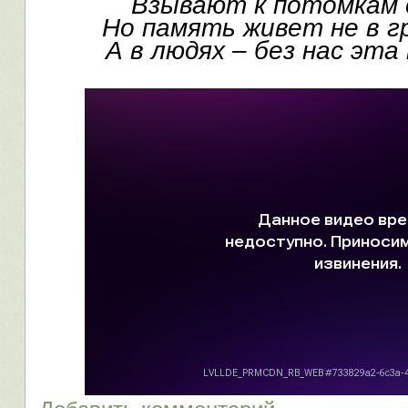
Взывают к потомкам 
Но память живет не в г
А в людях – без нас эт