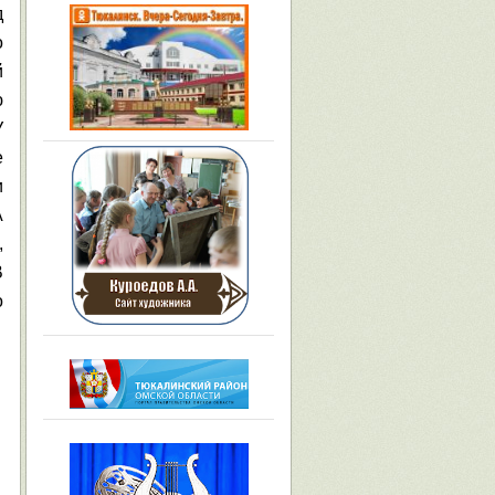
д
о
й
ю
У
е
и
А
,
В
о