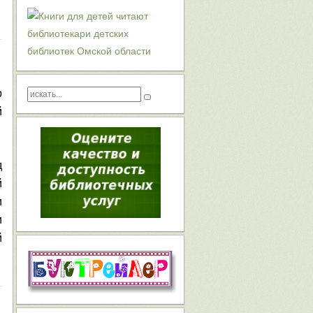
р
й
д
й
и
и
й