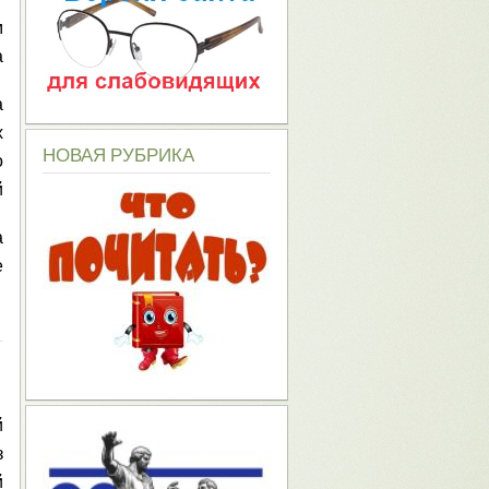
м
а
а
х
НОВАЯ
РУБРИКА
о
й
а
е
й
з
й