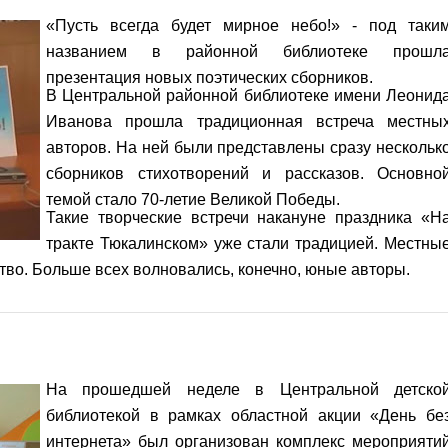
«Пусть всегда будет мирное небо!» - под таки
названием в районной библиотеке прошл
презентация новых поэтических сборников.
В Центральной районной библиотеке имени Леонид
Иванова прошла традиционная встреча местны
авторов. На ней были представлены сразу нескольк
сборников стихотворений и рассказов. Основно
темой стало 70-летие Великой Победы.
Такие творческие встречи накануне праздника «Н
тракте Тюкалинском» уже стали традицией. Местны
тво. Больше всех волновались, конечно, юные авторы.
На прошедшей неделе в
Центральной детско
библиотекой в рамках областной акции «День бе
интернета» был организован комплекс мероприяти