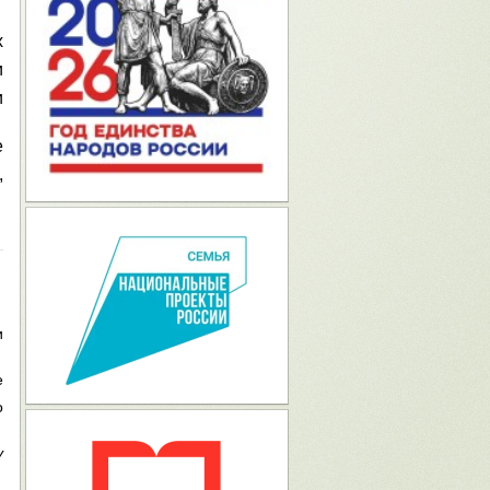
х
и
и
е
,
и
е
о
у