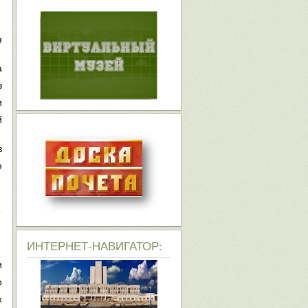
я
а
в
и
й
в
ю
ИНТЕРНЕТ-НАВИГАТОР:
и
о
х