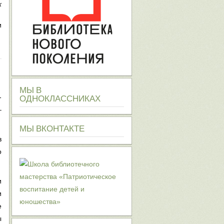
х
и
МЫ
В
-
ОДНОКЛАССНИКАХ
–
МЫ
ВКОНТАКТЕ
в
о
и
и
е
ы