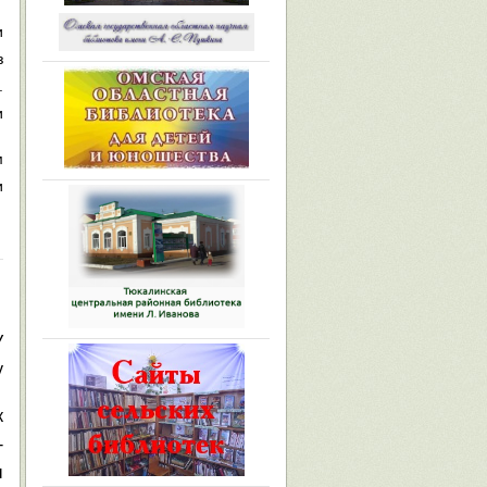
и
з
.
и
м
и
У
у
к
-
ы