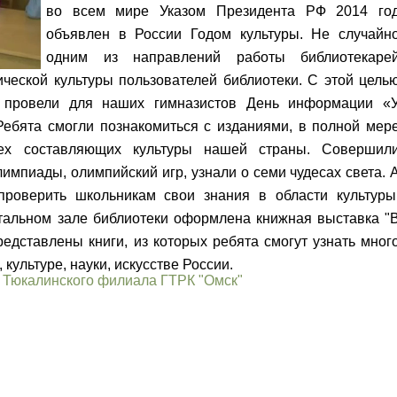
во всем мире Указом Президента РФ 2014 го
объявлен в России Годом культуры. Не случайн
одним из направлений работы библиотекаре
ческой культуры пользователей библиотеки. С этой цель
и провели для наших гимназистов День информации «
Ребята смогли познакомиться с изданиями, в полной мер
ех составляющих культуры нашей страны. Совершил
импиады, олимпийский игр, узнали о семи чудесах света. 
проверить школьникам свои знания в области культуры
итальном зале библиотеки оформлена книжная выставка "
редставлены книги, из которых ребята смогут узнать мног
 культуре, науки, искусстве России.
ж
Тюкалинского филиала ГТРК "Омск"