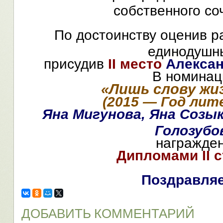
собственного со
По достоинству оценив р
единодушн
присудив
II
место
Алексан
В номинац
«
Лишь слову жи
(
2015 — Год лит
Яна Мигунова, Яна Созык
Голозубо
награжде
Дипломами
II
с
Поздравляе
ДОБАВИТЬ КОММЕНТАРИЙ