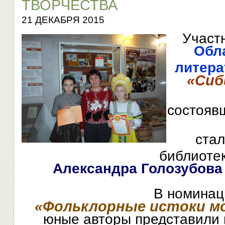
ТВОРЧЕСТВА
21 ДЕКАБРЯ 2015
Участ
Обл
литера
«Сиб
состояв
стал
библиоте
Александра Голозубова 
В номинац
«Фольклорные истоки м
юные авторы представили 