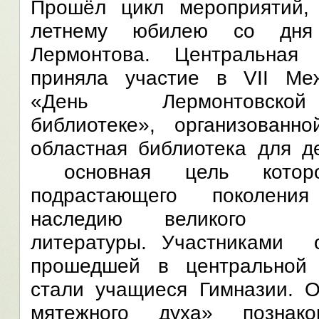
Прошёл цикл мероприятий,
летнему юбилею со дн
Лермонтова. Центральная 
приняла участие в VII Ме
«День Лермонтовс
библиотеке», организованн
областная библиотека для д
основная цель котор
подрастающего поколени
наследию великого к
литературы. Участниками 
прошедшей в центральной 
стали учащиеся Гимназии. О
мятежного духа» познак