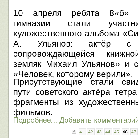
10 апреля ребята 8«б» к
гимназии стали участни
художественного альбома «Си
А. Ульянов: актёр с 
сопровождающейся книжн
земляк Михаил Ульянов» и с
«Человек, которому верили».
Присутствующие стали сви
пути советского актёра тетр
фрагменты из художественн
фильмов.
Подробнее...
Добавить комментари
41
42
43
44
45
46
47
«